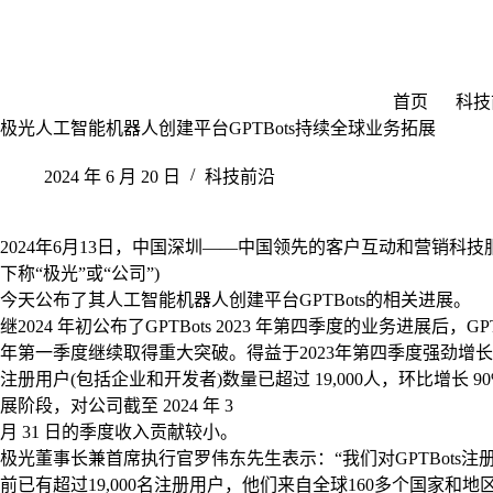
跳
至
内
容
首页
科技
极光人工智能机器人创建平台GPTBots持续全球业务拓展
2024 年 6 月 20 日
科技前沿
2024年6月13日，中国深圳——中国领先的客户互动和营销科技服务商极
下称“极光”或“公司”)
今天公布了其人工智能机器人创建平台GPTBots的相关进展。
继2024 年初公布了GPTBots 2023 年第四季度的业务进展后，GPTBo
年第一季度继续取得重大突破。得益于2023年第四季度强劲增长势头的推动
注册用户(包括企业和开发者)数量已超过 19,000人，环比增长 
展阶段，对公司截至 2024 年 3
月 31 日的季度收入贡献较小。
极光董事长兼首席执行官罗伟东先生表示：“我们对GPTBots
前已有超过19,000名注册用户，他们来自全球160多个国家和地