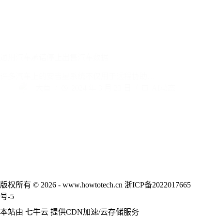
通用汽车承诺停止出售汽车数据
许多汽车上的安吉星系统不仅用于远程协助…
大鱼
2024 年 3 月 23 日
AI动态
版权所有 © 2026 - www.howtotech.cn
浙ICP备2022017665
号-5
本站由
七牛云
提供CDN加速/云存储服务