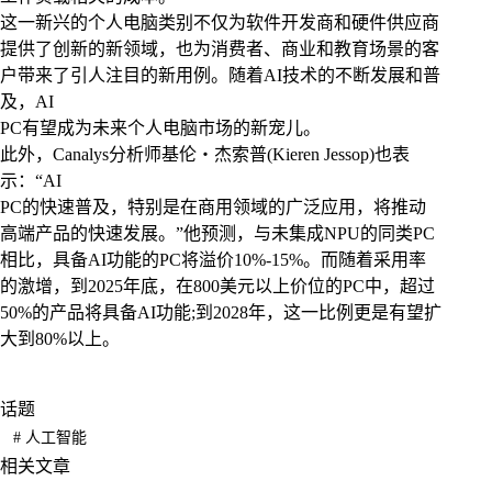
这一新兴的个人电脑类别不仅为软件开发商和硬件供应商
提供了创新的新领域，也为消费者、商业和教育场景的客
户带来了引人注目的新用例。随着AI技术的不断发展和普
及，AI
PC有望成为未来个人电脑市场的新宠儿。
此外，Canalys分析师基伦・杰索普(Kieren Jessop)也表
示：“AI
PC的快速普及，特别是在商用领域的广泛应用，将推动
高端产品的快速发展。”他预测，与未集成NPU的同类PC
相比，具备AI功能的PC将溢价10%-15%。而随着采用率
的激增，到2025年底，在800美元以上价位的PC中，超过
50%的产品将具备AI功能;到2028年，这一比例更是有望扩
大到80%以上。
话题
#
人工智能
相关文章