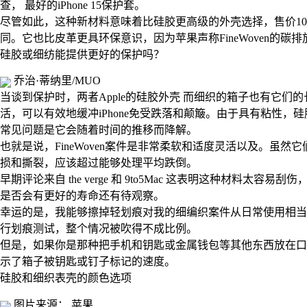
查， 最好的iPhone 15保护套。
尽管如此，这种新材料意味着比硅胶更高级的外壳选择，售价10美
同。它也比皮革更具环保意识，因为苹果声称FineWoven的碳
硅胶或细纺能提供更好的保护吗？
乔治·蒂纳里/MUO
当谈到保护时，两者Apple的硅胶外壳 而细织的箱子也有它
活，可以有效地缓冲iPhone免受跌落和颠簸。由于具有粘性
常见问题是它会随着时间的推移而降解。
也就是说，FineWoven案件是非常柔软和适度灵活以及。虽然它
损和撕裂，应该超过能够处理平均跌倒。
早期评论来自 the verge 和 9to5Mac 这表明这种材料太容
是否会有更好的寿命还有待观察。​​​​​​
幸运的是，我能够擦掉轻划痕对我的细编织案件从日常使用相当
行划痕测试，整个情况被吹得不成比例。
但是，如果你是那种把手机和钥匙或金属钱包等其他东西放在口袋里的人，
示了箱子被钥匙或钉子标记的速度。
硅胶和细织表壳的颜色选项
图片来源： 苹果