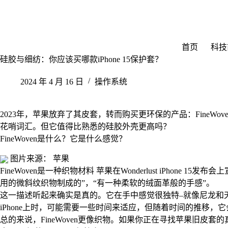
跳
至
内
容
首页
科技
硅胶与细纺：你应该买哪款iPhone 15保护套？
2024 年 4 月 16 日
操作系统
2023年，苹果放弃了其皮套，转而购买更环保的产品：FineWov
花哨词汇。但它值得比熟悉的硅胶外壳更高吗？
FineWoven是什么？它是什么感觉？
图片来源： 苹果
FineWoven是一种织物材料 苹果在Wonderlust iPhone 15发布会
用的微斜纹织物制成的”，“有一种柔软的绒面革般的手感”。
这一描述听起来确实是真的。它在手中感觉很独特–就像尼龙和
iPhone上时，可能需要一些时间来适应，但随着时间的推移，
总的来说，FineWoven更像织物。如果你正在寻找苹果旧皮