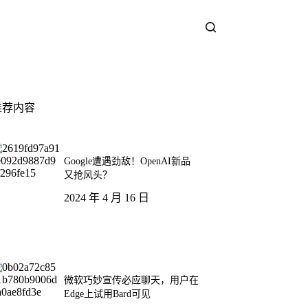
推荐内容
Google遭遇劲敌！OpenAI新品
又抢风头？
2024 年 4 月 16 日
微软巧妙宣传必应聊天，用户在
Edge上试用Bard可见