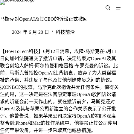
跳
至
内
马斯克对OpenAI及其CEO的诉讼正式撤回
容
2024 年 6 月 20 日
科技前沿
【HowToTech科技】6月12日消息，埃隆·马斯克在6月11
日向加州法院递交了撤诉申请，决定结束对OpenAI及其
联合创始人萨姆·阿尔特曼和格雷格·布罗克曼的诉讼。此
前，马斯克曾指控OpenAI违背初衷，放弃了为人类谋福
祉的承诺，并违反了与他及其他创始成员之间的协议。
据CNBC的报道，马斯克此次撤诉并无任何条件。值得关
注的是，这一决定是在法官原定审理OpenAI驳回诉讼请
求的听证会前一天作出的。就在撤诉前夕，马斯克还对
OpenAI及其与苹果公司新建立的合作关系表示了公开批
评。他警告说，如果苹果公司决定将OpenAI的技术深度
整合到iPhone和Mac的操作系统中，他将禁止其公司使用
任何苹果设备，并进一步采取其他威胁措施。