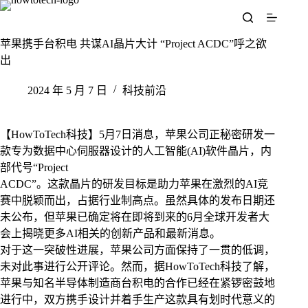
跳
至
内
苹果携手台积电 共谋AI晶片大计 “Project ACDC”呼之欲
容
出
2024 年 5 月 7 日
科技前沿
【HowToTech科技】5月7日消息，苹果公司正秘密研发一
款专为数据中心伺服器设计的人工智能(AI)软件晶片，内
部代号“Project
ACDC”。这款晶片的研发目标是助力苹果在激烈的AI竞
赛中脱颖而出，占据行业制高点。虽然具体的发布日期还
未公布，但苹果已确定将在即将到来的6月全球开发者大
会上揭晓更多AI相关的创新产品和最新消息。
对于这一突破性进展，苹果公司方面保持了一贯的低调，
未对此事进行公开评论。然而，据HowToTech科技了解，
苹果与知名半导体制造商台积电的合作已经在紧锣密鼓地
进行中，双方携手设计并着手生产这款具有划时代意义的