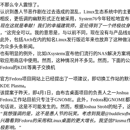
不那么令人震惊了。
认识到愚人节恶作剧在过去造成的混乱，Linux生态系统中的
相反，更低调的幽默形式正在被采用，System76今年轻松地宣布
现在这就是奉献！我们的幸福建筑师，亚伦得到了一个终极纹身
，”这完全可以。我的意思是，与以前不同，现在没有与产品线
此外，包括Arch在内的知名Linux发行版近年来也放弃了这种做
为众多头条新闻。
也有明显的例外，比如iXsystems宣布他们流行的NAS解决方案将从F
软应用商店中使用。然而，这种情况并不多见。然而，下面的公
Fedora的KDE等离子交换机
官方Fedora项目网站上已经提出了一项建议，即切换工作站的默认桌
KDE Plasma。
该提案于昨天，即4月1日，由布吉桌面项目的负责人之一Joshua
Fedora工作站目前只专注于GNOME。此外，Fedora和GNO
句话说，这是不可能发生的。然而，根据Joshua Strobl的帖
“我想强调的是，这不是愚人节的玩笑。考虑到我是@buddieso
兴趣看到Fedora的采用和Linux桌面的更大增长。我坚信Plasma作
极影响。”