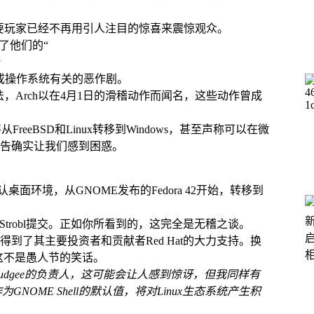
主要玩家已经不再用引人注目的惊喜来震惊观众。
了他们的“
或操作系统有关的恶作剧。
法，Arch以在4月1日的滑稽动作而闻名，这些动作曾成
reeBSD和Linux转移到Windows，甚至声称可以在微
告确实让我们感到困惑。
面环境，从GNOME发布的Fedora 42开始，转移到
 Strobl提交。正如你所看到的，这完全是无稽之谈。
ME都得到了其主要投资者和贡献者Red Hat的大力支持。换
子，这不是愚人节的笑话。
fbudgee的负责人，这可能会让人感到惊讶，但我同样有
为GNOME Shell的默认值，将对Linux生态系统产生积