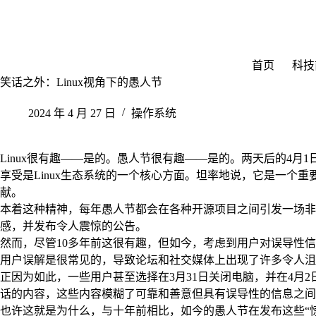
跳
至
内
容
首页
科技
笑话之外：Linux视角下的愚人节
2024 年 4 月 27 日
操作系统
Linux很有趣——是的。愚人节很有趣——是的。两天后的4月
享受是Linux生态系统的一个核心方面。坦率地说，它是一个
献。
本着这种精神，每年愚人节都会在各种开源项目之间引发一场非
感，并发布令人震惊的公告。
然而，尽管10多年前这很有趣，但如今，考虑到用户对误导性
用户误解是很常见的，导致论坛和社交媒体上出现了许多令人沮
正因为如此，一些用户甚至选择在3月31日关闭电脑，并在4月
话的内容，这些内容模糊了可靠和善意但具有误导性的信息之间
也许这就是为什么，与十年前相比，如今的愚人节在发布这些“