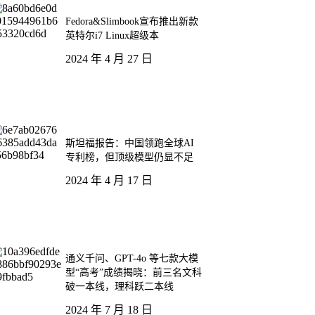
Fedora&Slimbook宣布推出新款
英特尔i7 Linux超级本
2024 年 4 月 27 日
斯坦福报告：中国领跑全球AI
专利榜，但顶级模型仍显不足
2024 年 4 月 17 日
通义千问、GPT-4o 等七款大模
型“高考”成绩揭晓：前三名文科
破一本线，理科跃二本线
2024 年 7 月 18 日