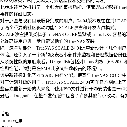
NFS状态页，从而实现实时会话监控和更轻松的管理。
此版本还首次推出了一个强大的审核功能，使管理员能够在True
事件的详细日志。
对于那些与现有目录服务集成的用户，24.04版本现在在其LDAP
了两个重要的社区驱动功能：SCALE沙盒和开发人员模式。
SCALE沙盒提供类似于TrueNAS CORE监狱或Linux L
允许高级用户进一步自定义他们的TrueNAS安装。
除了这些功能外，TrueNAS SCALE 24.04还重新设计
体验。还引入了一个新的仪表板小部件来监视和管理数据备份任
从系统性能的角度来看，Dragonfish包括对Linux内核（6.6.20
性和性能，特别是在SMB共享文件数较高的环境中。
该更新还标准化了ZFS ARC内存分配，使其与TrueNAS C
对于计划升级的用户，TrueNAS SCALE 24.04可在官方
些喜欢重新开始的人来说，使用ISO文件进行干净安装也是一种
最后，Dragonfish在整个发行版中包含了许多其他的小改动
话题
#
linux应用