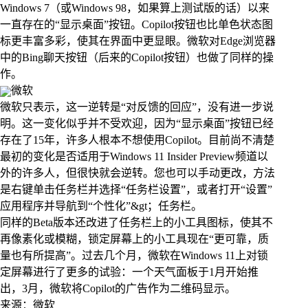
Windows 7（或Windows 98，如果算上测试版的话）以来
一直存在的“显示桌面”按钮。Copilot按钮也比单色状态图
标更丰富多彩，使其在界面中更显眼。微软对Edge浏览器
中的Bing聊天按钮（后来的Copilot按钮）也做了同样的操
作。
微软
微软只表示，这一逆转是“对反馈的回应”，没有进一步说
明。这一变化似乎并不受欢迎，因为“显示桌面”按钮已经
存在了15年，许多人根本不想使用Copilot。目前尚不清楚
最初的变化是否适用于Windows 11 Insider Preview频道以
外的许多人，但很快就会逆转。您也可以手动更改，方法
是右键单击任务栏并选择“任务栏设置”，或者打开“设置”
应用程序并导航到“个性化”&gt；任务栏。
同样的Beta版本还改进了任务栏上的小工具图标，使其不
再像素化或模糊，锁定屏幕上的小工具现在“更可靠，质
量也有所提高”。过去几个月，微软在Windows 11上对锁
定屏幕进行了更多的试验：一个天气面板于1月开始推
出，3月，微软将Copilot的广告作为二维码显示。
来源：微软