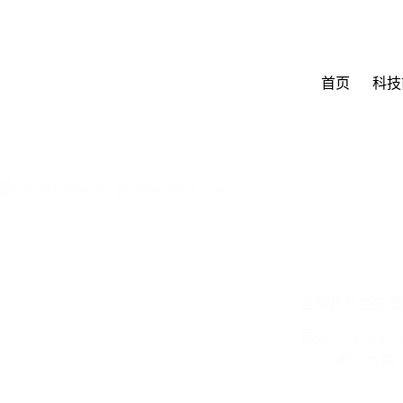
跳
至
内
容
首页
科技
全新视频生成框架
最近，Skywor
大鱼