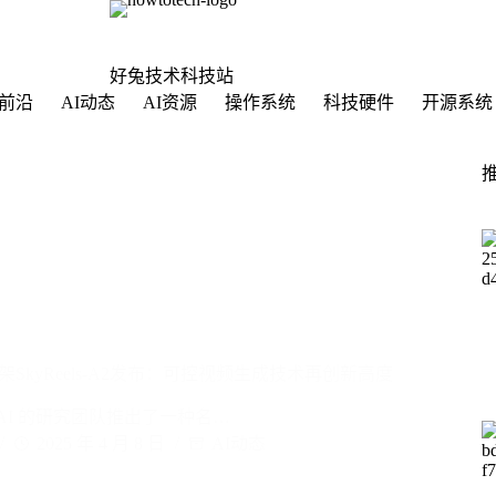
好兔技术科技站
前沿
AI动态
AI资源
操作系统
科技硬件
开源系统
SkyReels-A2发布：可控视频生成技术再创新高度
k AI 的研究团队推出了一种名…
2025 年 4 月 8 日
AI动态