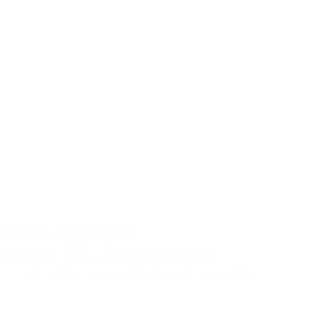
安卓电视14推出画中画模式
等待了两年，但下一个主要的安卓电视版本…
大鱼
2024 年 5 月 16 日
AI动态