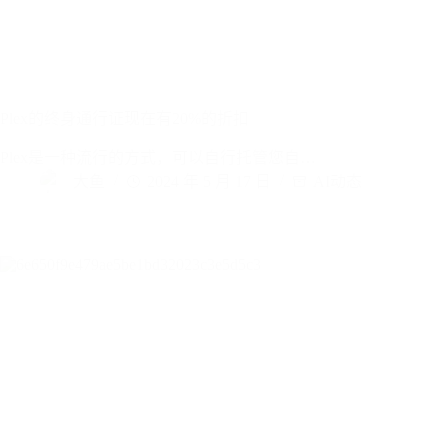
Plex的终身通行证现在有20%的折扣
Plex是一种流行的方式，可以自行托管您自…
大鱼
2024 年 5 月 17 日
AI动态