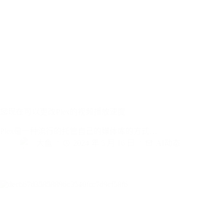
您现在可以更改Plex的视频播放速度
Plex是一种流行的托管自己的媒体库的方式…
大鱼
2024 年 5 月 16 日
AI动态