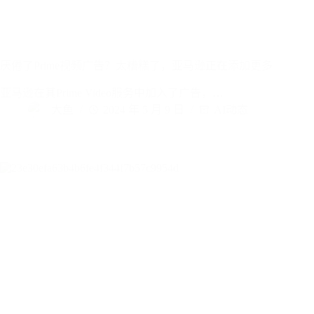
厌倦了Prime视频广告？太糟糕了，亚马逊正在添加更多
亚马逊在其Prime Video服务中加入了广告，…
大鱼
2024 年 5 月 9 日
AI动态