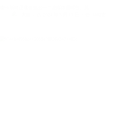
康卡斯特正准备推出一个流媒体捆绑包，其…
大鱼
2024 年 5 月 15 日
AI动态