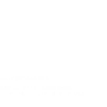
Spotify希望您为歌曲歌词付费
免费的Spotify帐户不能以任何顺序播放歌曲…
大鱼
2024 年 5 月 6 日
AI动态