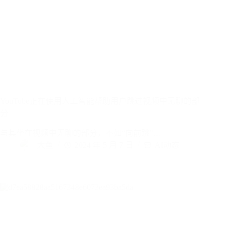
YouTube正在使用人工智能帮助用户跳过视频中无聊的部
分
与其坐在视频中无聊的部分，不如“向前跳”…
大鱼
2024 年 5 月 7 日
AI动态