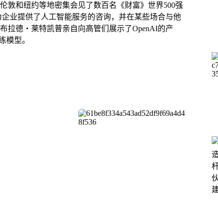
山、伦敦和纽约等地密集会见了数百名《财富》世界500强
同为企业提供了人工智能服务的咨询，并在某些场合与他
拉德・莱特凯普亲自向高管们展示了OpenAI的产
训练模型。