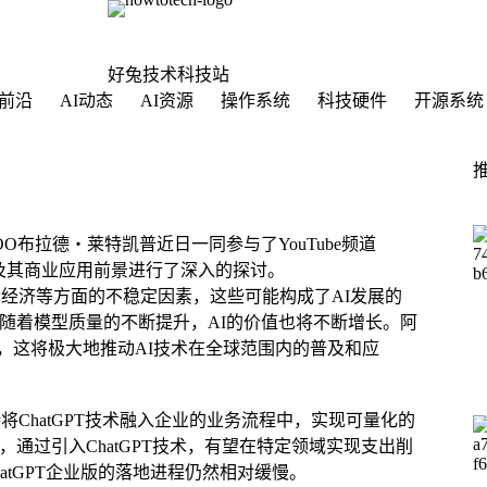
好兔技术科技站
前沿
AI动态
AI资源
操作系统
科技硬件
开源系统
和COO布拉德・莱特凯普近日一同参与了YouTube频道
展及其商业应用前景进行了深入的探讨。
经济等方面的不稳定因素，这些可能构成了AI发展的
而随着模型质量的不断提升，AI的价值也将不断增长。阿
近零，这将极大地推动AI技术在全球范围内的普及和应
ChatGPT技术融入企业的业务流程中，实现可量化的
，通过引入ChatGPT技术，有望在特定领域实现支出削
atGPT企业版的落地进程仍然相对缓慢。