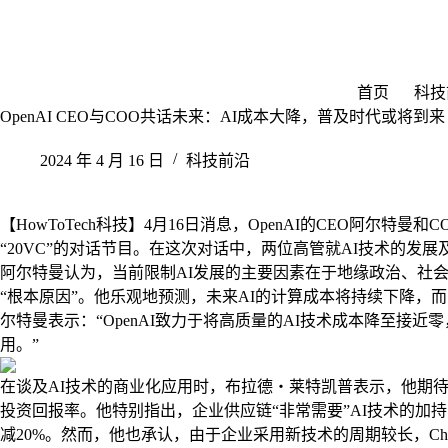
跳
至
内
容
首页
科技
OpenAI CEO与COO共话未来：AI成本大降，普及时代或将到来
2024 年 4 月 16 日
科技前沿
【HowToTech科技】4月16日消息，OpenAI的CEO阿尔特曼
“20VC”的对话节目。在这次对话中，两位高管就AI技术的发
阿尔特曼认为，当前限制AI发展的主要因素在于地缘政治、社会
“根本原因”。他乐观地预测，未来AI的计算成本将持续下降，
尔特曼表示：“OpenAI致力于将高质量的AI技术成本降至接
用。”
在谈及AI技术的商业化应用时，布拉德・莱特凯普表示，他期待将
投资回报率。他特别指出，企业供应链“非常需要”AI技术的加持
减20%。然而，他也承认，由于企业采用新技术的周期较长，Ch