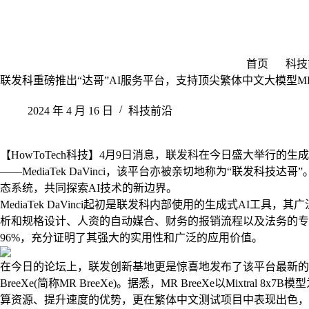
跳
至
内
容
首页
科技
联发科重磅推出“达哥”AI服务平台，支持顶尖繁体中文大模型MR B
2024 年 4 月 16 日
科技前沿
【HowToTech科技】4月9日消息，联发科在今日盛大举行的生
——MediaTek DaVinci，该平台亦被亲切地称为“联发科
态系统，共同探索AI技术的新边界。
MediaTek DaVinci起初是联发科内部使用的生成式AI工
析和规格设计、人资的自动媒合、财务的报销流程以及法务的专
96%，充分证明了其强大的实用性和广泛的应用价值。
在今日的论坛上，联发创新基地更是惊喜地发布了该平台最新的繁体中文大
BreeXe(简称MR BreeXe)。据悉，MR BreeXe以Mixtral
算资源、提升速度的优势，更在繁体中文测试项目中表现出色，超