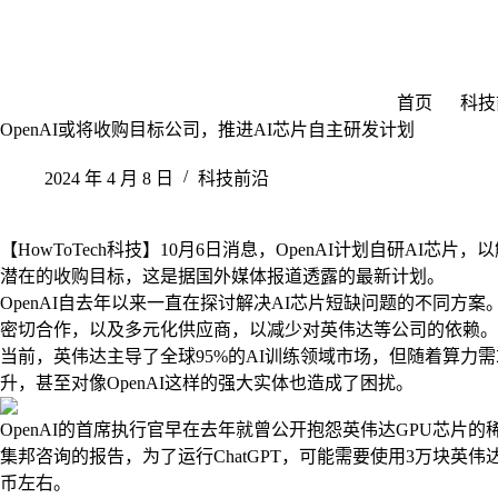
跳
至
内
容
首页
科技
OpenAI或将收购目标公司，推进AI芯片自主研发计划
2024 年 4 月 8 日
科技前沿
【HowToTech科技】10月6日消息，OpenAI计划自研AI
潜在的收购目标，这是据国外媒体报道透露的最新计划。
OpenAI自去年以来一直在探讨解决AI芯片短缺问题的不同方
密切合作，以及多元化供应商，以减少对英伟达等公司的依赖。
当前，英伟达主导了全球95%的AI训练领域市场，但随着算力
升，甚至对像OpenAI这样的强大实体也造成了困扰。
OpenAI的首席执行官早在去年就曾公开抱怨英伟达GPU芯片
集邦咨询的报告，为了运行ChatGPT，可能需要使用3万块英伟达
币左右。