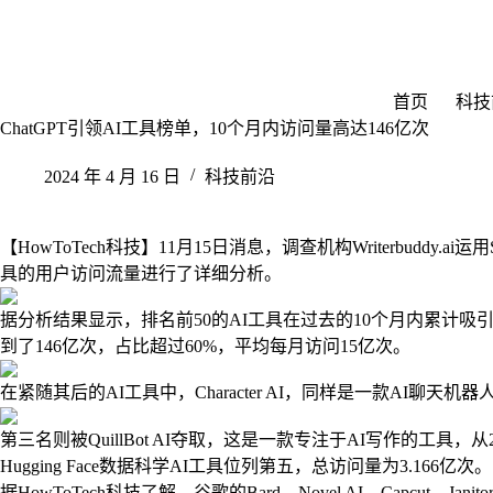
跳
至
内
容
首页
科技
ChatGPT引领AI工具榜单，10个月内访问量高达146亿次
2024 年 4 月 16 日
科技前沿
【HowToTech科技】11月15日消息，调查机构Writerbuddy.ai
具的用户访问流量进行了详细分析。
据分析结果显示，排名前50的AI工具在过去的10个月内累计吸引了
到了146亿次，占比超过60%，平均每月访问15亿次。
在紧随其后的AI工具中，Character AI，同样是一款AI聊天
第三名则被QuillBot AI夺取，这是一款专注于AI写作的工具，从
Hugging Face数据科学AI工具位列第五，总访问量为3.166亿次。
据HowToTech科技了解，谷歌的Bard、Novel AI、Capcut、Janitor 