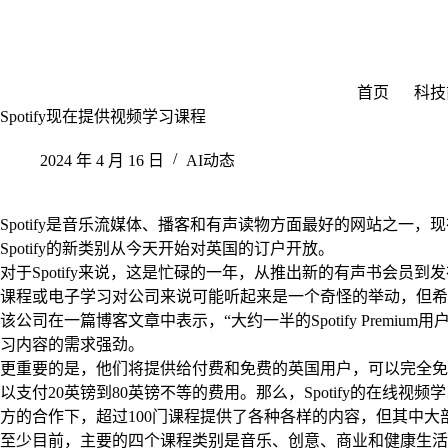
跳
至
内
容
首页
科技
Spotify现在提供视频学习课程
2024 年 4 月 16 日
AI动态
Spotify是音乐流媒体、播客和有声读物方面最好的网站之一
Spotify的新类别从今天开始对英国的订户开放。
对于Spotify来说，这是忙碌的一年，从推出新的有声书会员
课程或电子学习对公司来说可能听起来是一个奇怪的举动，但希
该公司在一篇博客文章中表示，“大约一半的Spotify Premi
习内容的需求强劲。
更重要的是，他们将提供给付费和免费的英国用户，可以完全免
以支付20英镑到80英镑不等的费用。那么，Spotify的在线视频学习
方的合作下，超过100门课程提供了各种各样的内容，但其中
至少目前，主要的四个课程类别是音乐、创意、商业和健康生活