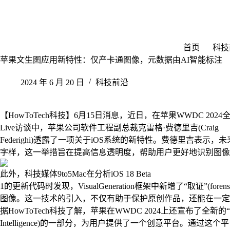
跳
至
内
容
首页
科技
苹果文生图应用新特性：仅产卡通图像，元数据由AI智能标注
2024 年 6 月 20 日
科技前沿
【HowToTech科技】6月15日消息，近日，在苹果WWDC 2024全
Live访谈中，苹果公司软件工程副总裁克雷格·费德里吉(Craig
Federighi)透露了一项关于iOS系统的新特性。费德里吉表示，
字样，这一举措旨在提高信息透明度，帮助用户更好地识别图像
此外，科技媒体9to5Mac在分析iOS 18 Beta
1的更新代码时发现，VisualGeneration框架中新增了“取证”(
图像。这一技术的引入，不仅有助于保护原创作品，还能在一定
据HowToTech科技了解，苹果在WWDC 2024上还宣布了全新的“Ima
Intelligence)的一部分，为用户提供了一个创意平台。通