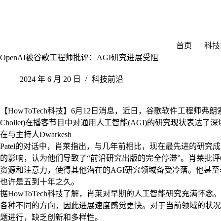
跳
至
内
容
首页
科技
OpenAI被谷歌工程师批评：AGI研究进展受阻
2024 年 6 月 20 日
科技前沿
【HowToTech科技】6月12日消息，近日，谷歌软件工程师弗朗索瓦・
Chollet)在播客节目中对通用人工智能(AGI)的研究现状表达了
在与主持人Dwarkesh
Patel的对话中，肖莱指出，与几年前相比，现在最先进的研究成
的影响，认为他们导致了“前沿研究出版的完全停滞”。肖莱批评O
资源和注意力，使得其他潜在的AGI研究领域备受冷落。他甚至表
也许是五到十年之久。
据HowToTech科技了解，肖莱对早期的人工智能研究充满怀
各种不同的方向，因此进展速度感觉更快。对于当前领域的状况
题进行，缺乏创新和多样性。