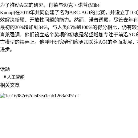
为了推动AGI的研究，肖莱与迈克・诺普(Mike
Knoop)在2019年共同创建了名为ARC-AGI的比赛，并设立
效解决新颖、开放性问题的能力。然而，诺普透露，尽管去年有30
最初的20%增加到34%，与人类85%到100%的得分相比，仍有
肖莱强调，他们设立这个奖项的初衷是希望增加专注于前沿AG
言模型的摆弄上。他呼吁研究者们应更加关注AGI的全面发展
进步。
话题
#
人工智能
相关文章