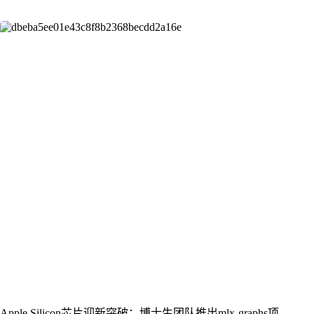
Apple Silicon芯片迎新突破：博士生团队推出mlx-graphs项