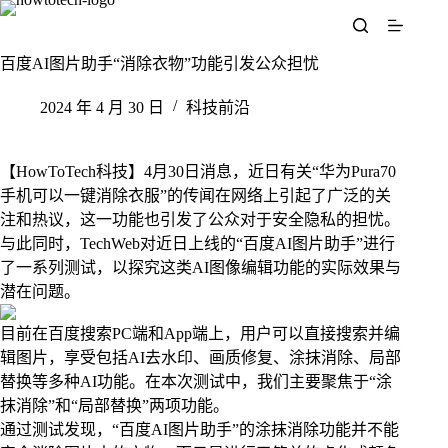
跳
至
内
百度AI图片助手“消除衣物”功能引发公众担忧
容
2024 年 4 月 30 日
科技前沿
【HowToTech科技】4月30日消息，近日有关“华为Pura70
手机可以一键消除衣服”的传闻在网络上引起了广泛的关
注和热议，这一功能也引发了公众对于安全隐私的担忧。
与此同时，TechWeb对近日上线的“百度AI图片助手”进行
了一系列测试，以探究这类AI图像编辑功能的实际效果与
潜在问题。
目前在百度搜索PC端和App端上，用户可以直接搜索并编
辑图片，享受包括AI去水印、画质修复、涂抹消除、局部
替换等多种AI功能。在本次测试中，我们主要聚焦于“涂
抹消除”和“局部替换”两项功能。
通过测试发现，“百度AI图片助手”的涂抹消除功能并不能