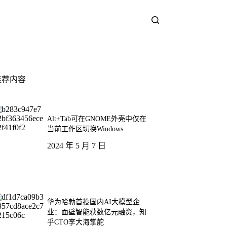
推荐内容
Alt+Tab可在GNOME外壳中仅在
当前工作区切换Windows
2024 年 5 月 7 日
华为哈勃首投国内AI大模型企
业：面壁智能获数亿元融资，知
乎CTO李大海掌舵